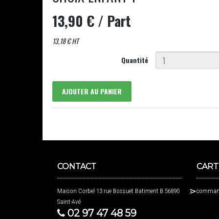
13,90 €
/ Part
13,18 € HT
Quantité
AJOUTER AU PANIER
CONTACT
CART
Maison Corbel 13 rue Bossuet Batiment B 56890
command
Saint-Avé
02 97 47 48 59